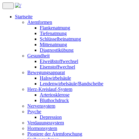
Startseite
Atemformen
Flankenatmung
Tiefenatmung
Schlüsselbeinatmung
Mittenatmung
Diagnostikübung
Gesundheit
Eiweißstoffwechsel
Eisenstoffwechsel
Bewegungsapparat
Halswirbelsäule
Lendenwirbelsäule/Bandscheibe
Herz-Kreislauf-System
Arteriosklerose
Bluthochdruck
Nervensystem
Psyche
Depression
Verdauungssystem
Hormonsystem
Pioniere der Atemforschung